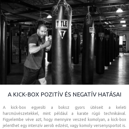
A KICK-BOX POZITÍV ÉS NEGATÍV HATÁSAI
A kick-box egyesíti a boksz gyors ütéseit a keleti
harcművészetekkel, mint például a karate rúgó technikáival.
Figyelembe véve azt, hogy mennyire veszed komolyan, a kick-box
jelenthet egy intenzív aerob edzést, vagy komoly versenysportot is.