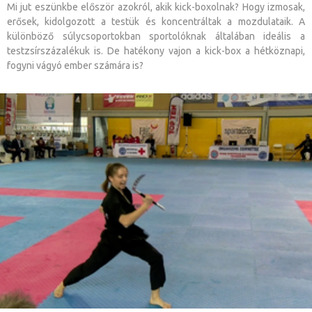
Mi jut eszünkbe először azokról, akik kick-boxolnak? Hogy izmosak,
erősek, kidolgozott a testük és koncentráltak a mozdulataik. A
különböző súlycsoportokban sportolóknak általában ideális a
testzsírszázalékuk is. De hatékony vajon a kick-box a hétköznapi,
fogyni vágyó ember számára is?