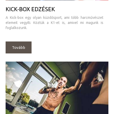
KICK-BOX EDZÉSEK
A Kick-box egy olyan küzdősport, ami több harcművészet
elemeit vegyíti. Köztük a K1-et is, amivel mi magunk is
foglalkozunk.
Tovább