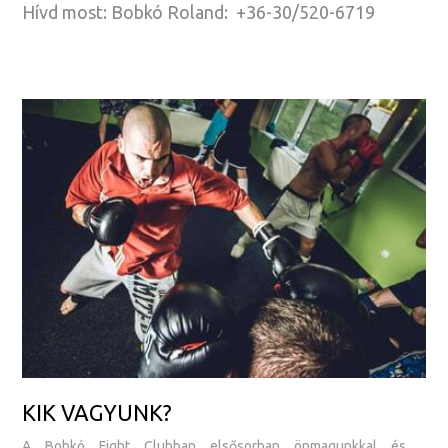
Hívd most: Bobkó Roland: +36-30/520-6719
KIK VAGYUNK?
A Bobkó Fight Clubban elsősorban önmagunkkal és