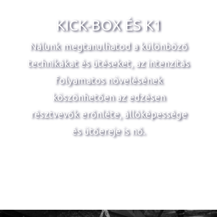
KICK-BOX ÉS K1
Nálunk megtanulhatod a különböző
technikákat és ütéseket, az intenzitás
folyamatos növelésének
köszönhetően az edzésen
résztvevők erőnléte, állóképessége
és ütőereje is nő.