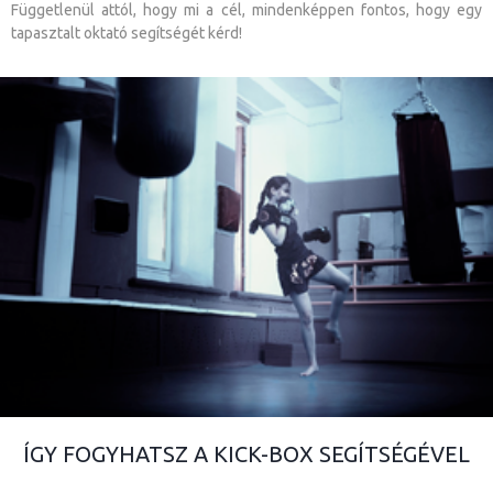
Függetlenül attól, hogy mi a cél, mindenképpen fontos, hogy egy
tapasztalt oktató segítségét kérd!
ÍGY FOGYHATSZ A KICK-BOX SEGÍTSÉGÉVEL