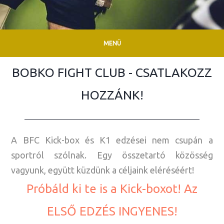
MENÜ
BOBKO FIGHT CLUB - CSATLAKOZZ
Kick-box
HOZZÁNK!
Cikkek
A BFC Kick-box és K1 edzései nem csupán a
sportról szólnak. Egy összetartó közösség
vagyunk, együtt küzdünk a céljaink eléréséért!
Próbáld ki te is a Kick-boxot! Az
ELSŐ EDZÉS INGYENES!