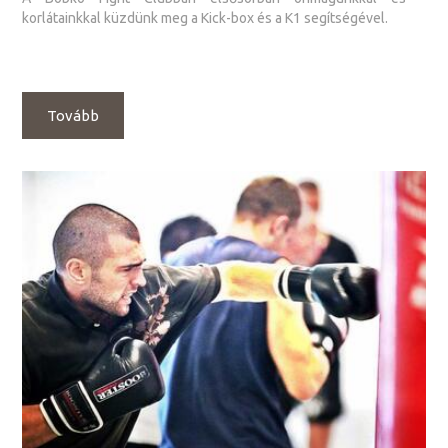
korlátainkkal küzdünk meg a Kick-box és a K1 segítségével.
Tovább