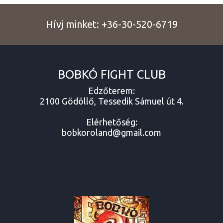
Hívj minket:
+36-30-520-6719
BOBKÓ FIGHT CLUB
Edzőterem:
2100 Gödöllő, Tessedik Sámuel út 4.
Elérhetőség:
bobkoroland@gmail.com