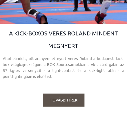
A KICK-BOXOS VERES ROLAND MINDENT
MEGNYERT
Ahol elindult, ott aranyérmet nyert Veres Roland a budapesti kick-
box világbajnokságon: a BOK Sportcsarnokban a vb-t záró gálán az
57 kg-os versenyző - a light-contact és a kick-light után - a
pointfightingban is első lett.
TOVÁBBI HÍREK